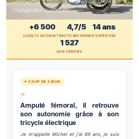
Découvrez comment le tricycle DAMIUS a
changé leur quotidien.
+6 500
4,7/5
14 ans
CLIENTS SATISFAITS
NOTE MOYENNE
D'EXPERTISE
1 527
AVIS VÉRIFIÉS
✦ COUP DE CŒUR
"
Amputé fémoral, il retrouve
son autonomie grâce à son
tricycle électrique
Je m'appelle Michel et j'ai 69 ans, je suis