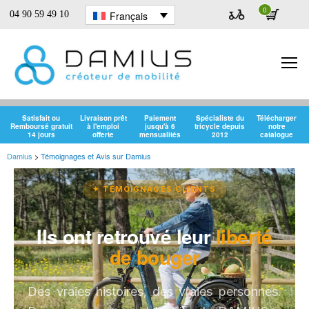
0
Français
04 90 59 49 10
Damius
Satisfait ou
Livraison prêt
Paiement
Spécialiste du
Télécharger
Remboursé gratuit
à l'emploi
jusqu'à 6
tricycle depuis
notre
14 jours
offerte
mensualités
2012
catalogue
Damius
>
Témoignages et Avis sur Damius
✦ TÉMOIGNAGES CLIENTS
Ils ont retrouvé leur
liberté
de bouger
Des vraies histoires, des vraies personnes.