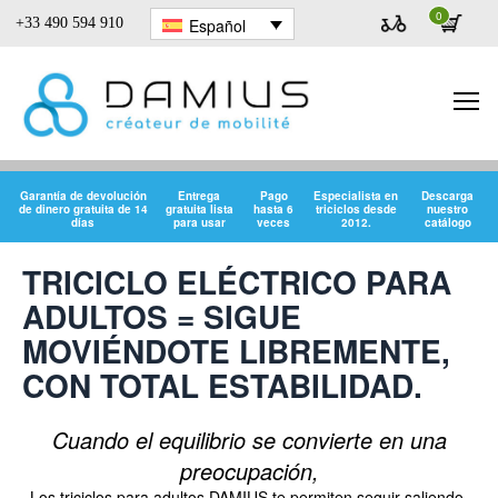
0
Español
+33 490 594 910
Damius
Garantía de devolución
Entrega
Pago
Especialista en
Descarga
de dinero gratuita de 14
gratuita lista
hasta 6
triciclos desde
nuestro
días
para usar
veces
2012.
catálogo
TRICICLO ELÉCTRICO PARA
ADULTOS = SIGUE
MOVIÉNDOTE LIBREMENTE,
CON TOTAL ESTABILIDAD.
Cuando el equilibrio se convierte en una
preocupación,
Los triciclos para adultos DAMIUS te permiten seguir saliendo,